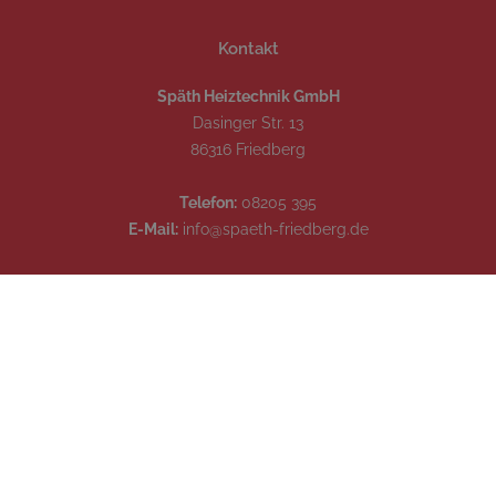
Kontakt
Späth Heiztechnik GmbH
Dasinger Str. 13
86316 Friedberg
Telefon:
08205 395
E-Mail:
info@spaeth-friedberg.de
Öffnungszeiten
Montag – Donnerstag:
7.00-17.00 Uhr
Freitag:
7.00-12.00 Uhr