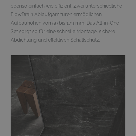
ebenso einfach wie effizient. Zwei unterschiedliche
FlowDrain Ablaufgarnituren ermöglichen
Aufbauhöhen von 59 bis 179 mm. Das All-in-One
Set sorgt so für eine schnelle Montage, sichere
Abdichtung und effektiven Schallschutz.