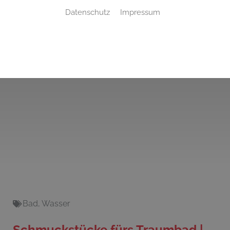
Datenschutz
Impressum
Bad
,
Wasser
Schmuckstücke fürs Traumbad |